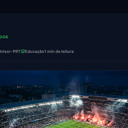
IGOS
dvisor-PRT
Educação
1 min de leitura