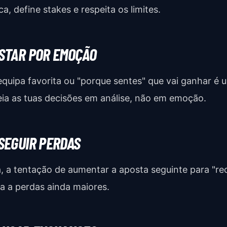
, define stakes e respeita os limites.
OSTAR POR EMOÇÃO
equipa favorita ou "porque sentes" que vai ganhar é 
eia as tuas decisões em análise, não em emoção.
SEGUIR PERDAS
 a tentação de aumentar a aposta seguinte para "re
va a perdas ainda maiores.