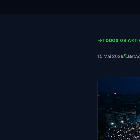
TODOS OS ART
15 Mai 2026
BetA