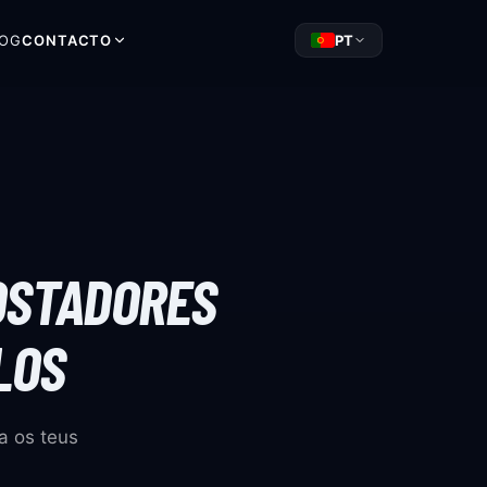
LOG
CONTACTO
PT
OSTADORES
LOS
a os teus