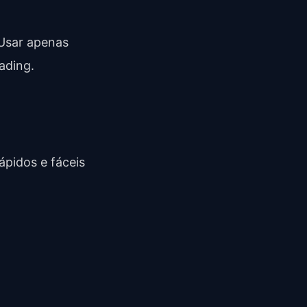
Usar apenas
rading.
ápidos e fáceis