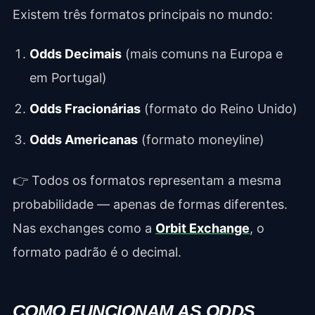
Existem três formatos principais no mundo:
Odds Decimais
(mais comuns na Europa e
em Portugal)
Odds Fracionárias
(formato do Reino Unido)
Odds Americanas
(formato moneyline)
👉 Todos os formatos representam a mesma
probabilidade — apenas de formas diferentes.
Nas exchanges como a
Orbit Exchange
, o
formato padrão é o decimal.
COMO FUNCIONAM AS ODDS