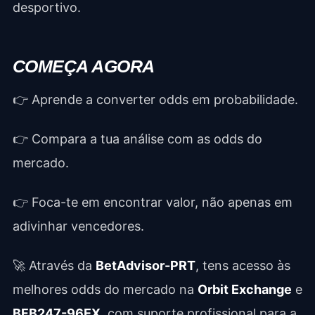
desportivo.
COMEÇA AGORA
👉 Aprende a converter odds em probabilidade.
👉 Compara a tua análise com as odds do
mercado.
👉 Foca-te em encontrar valor, não apenas em
adivinhar vencedores.
🚀 Através da
BetAdvisor-PRT
, tens acesso às
melhores odds do mercado na
Orbit Exchange
e
BFB247-96EX
, com suporte profissional para a