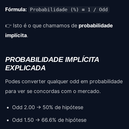
Fórmula:
Probabilidade (%) = 1 / Odd
👉 Isto é o que chamamos de
probabilidade
implícita
.
PROBABILIDADE IMPLÍCITA
EXPLICADA
Podes converter qualquer odd em probabilidade
para ver se concordas com o mercado.
Odd 2.00 → 50% de hipótese
Odd 1.50 → 66.6% de hipótese