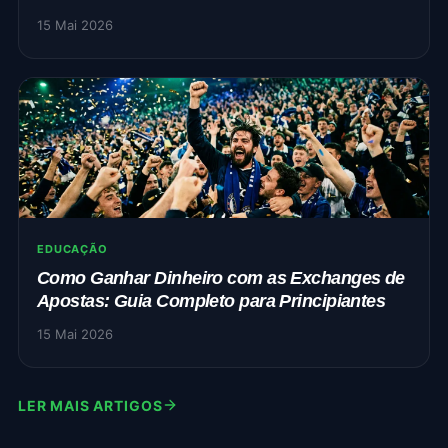
15 Mai 2026
EDUCAÇÃO
Como Ganhar Dinheiro com as Exchanges de
Apostas: Guia Completo para Principiantes
15 Mai 2026
LER MAIS ARTIGOS