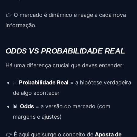
👉 O mercado é dinâmico e reage a cada nova
informação.
ODDS VS PROBABILIDADE REAL
Há uma diferença crucial que deves entender:
✅
Probabilidade Real
= a hipótese verdadeira
de algo acontecer
📊
Odds
= a versão do mercado (com
margens e ajustes)
👉 É aqui que surge o conceito de
Aposta de