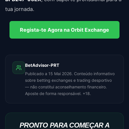
tua jornada.
Regista-te Agora na Orbit Exchange
BetAdvisor-PRT
Publicado a
15 Mai 2026
. Conteúdo informativo
sobre betting exchanges e trading desportivo
— não constitui aconselhamento financeiro.
Aposte de forma responsável. +18.
PRONTO PARA COMEÇAR A