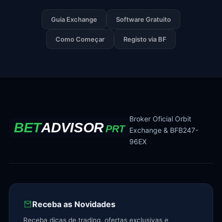
Guia Exchange
Software Gratuito
Como Começar
Registo via BF
Broker Oficial Orbit
BET
ADVISOR
PRT
Exchange & BFB247-
96EX
Receba as Novidades
Receba dicas de trading, ofertas exclusivas e