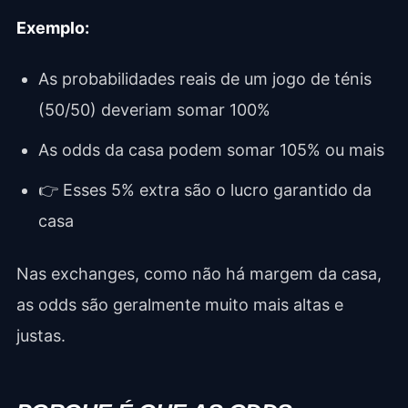
Exemplo:
As probabilidades reais de um jogo de ténis
(50/50) deveriam somar 100%
As odds da casa podem somar 105% ou mais
👉 Esses 5% extra são o lucro garantido da
casa
Nas exchanges, como não há margem da casa,
as odds são geralmente muito mais altas e
justas.