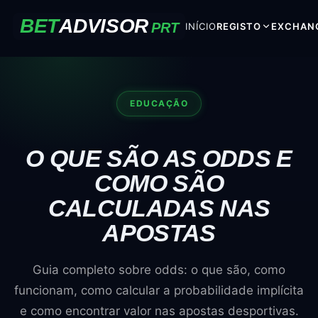
BET
ADVISOR
PRT
INÍCIO
REGISTO
EXCHAN
EDUCAÇÃO
O QUE SÃO AS ODDS E
COMO SÃO
CALCULADAS NAS
APOSTAS
Guia completo sobre odds: o que são, como
funcionam, como calcular a probabilidade implícita
e como encontrar valor nas apostas desportivas.