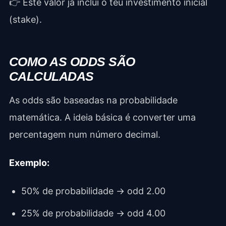
👉 Este valor já inclui o teu investimento inicial
(stake).
COMO AS ODDS SÃO
CALCULADAS
As odds são baseadas na probabilidade
matemática. A ideia básica é converter uma
percentagem num número decimal.
Exemplo:
50% de probabilidade → odd 2.00
25% de probabilidade → odd 4.00