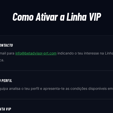
Como Ativar a Linha VIP
ONTACTO
mail para
info@betadvisor-prt.com
indicando o teu interesse na Linha
ca.
O PERFIL
uipa analisa o teu perfil e apresenta-te as condições disponíveis e
NTA VIP