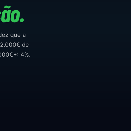
ão.
dez que a
e 2.000€ de
.000€+: 4%.