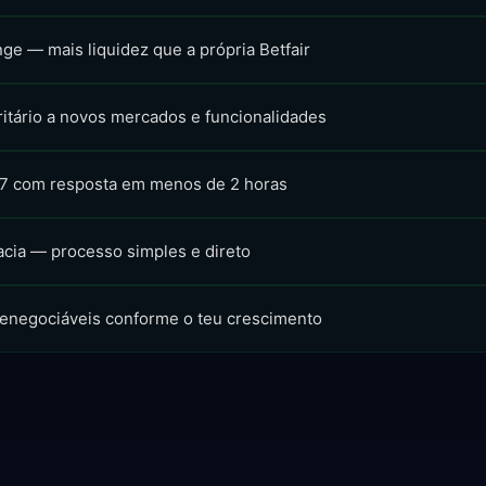
ge — mais liquidez que a própria Betfair
ritário a novos mercados e funcionalidades
7 com resposta em menos de 2 horas
cia — processo simples e direto
enegociáveis conforme o teu crescimento