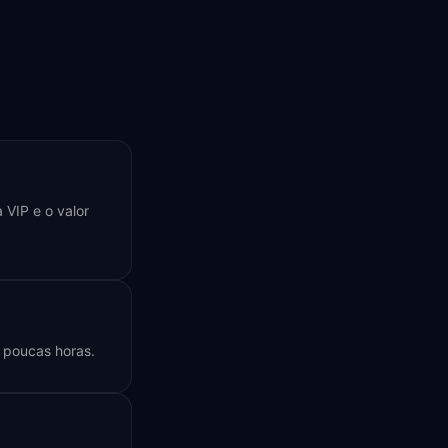
 VIP e o valor
Centro de Ajuda
Como podemos ajudar?
m poucas horas.
Como abro conta na Orbit Exchange?
Tem duas opções:
Abrir conta é gratuito?