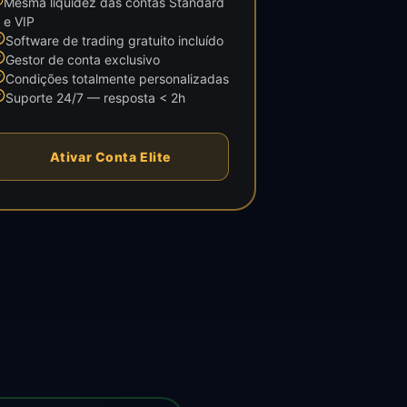
Mesma liquidez das contas Standard
e VIP
Software de trading gratuito incluído
Gestor de conta exclusivo
Condições totalmente personalizadas
Suporte 24/7 — resposta < 2h
Ativar Conta Elite