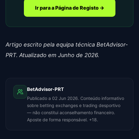
Ir para a Página de Registo →
Artigo escrito pela equipa técnica BetAdvisor-
PRT. Atualizado em Junho de 2026.
BetAdvisor-PRT
Publicado a
02 Jun 2026
. Conteúdo informativo
sobre betting exchanges e trading desportivo
— não constitui aconselhamento financeiro.
Aposte de forma responsável. +18.